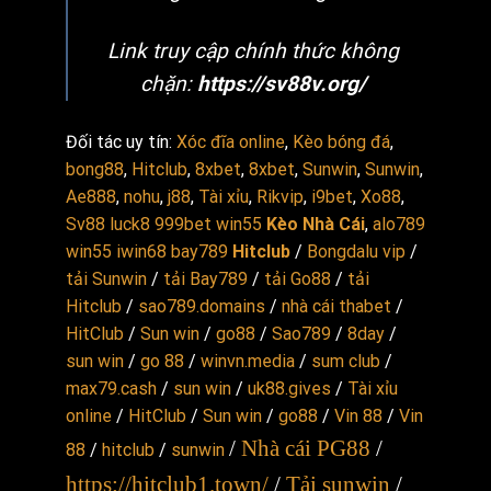
Link truy cập chính thức không
chặn:
https://sv88v.org/
Đối tác uy tín:
Xóc đĩa online
,
Kèo bóng đá
,
bong88
,
Hitclub
,
8xbet
,
8xbet
,
Sunwin
,
Sunwin
,
Ae888
,
nohu
,
j88
,
Tài xỉu
,
Rikvip
,
i9bet
,
Xo88
,
Sv88
luck8
999bet
win55
Kèo Nhà Cái
,
alo789
win55
iwin68
bay789
Hitclub
/
Bongdalu vip
/
tải Sunwin
/
tải Bay789
/
tải Go88
/
tải
Hitclub
/
sao789.domains
/
nhà cái thabet
/
HitClub
/
Sun win
/
go88
/
Sao789
/
8day
/
sun win
/
go 88
/
winvn.media
/
sum club
/
max79.cash
/
sun win
/
uk88.gives
/
Tài xỉu
online
/
HitClub
/
Sun win
/
go88
/
Vin 88
/
Vin
/
Nhà cái PG88
/
88
/
hitclub
/
sunwin
https://hitclub1.town/
/
Tải sunwin
/