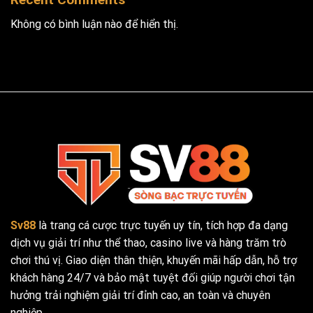
Không có bình luận nào để hiển thị.
Sv88
là trang cá cược trực tuyến uy tín, tích hợp đa dạng
dịch vụ giải trí như thể thao, casino live và hàng trăm trò
chơi thú vị. Giao diện thân thiện, khuyến mãi hấp dẫn, hỗ trợ
khách hàng 24/7 và bảo mật tuyệt đối giúp người chơi tận
hưởng trải nghiệm giải trí đỉnh cao, an toàn và chuyên
nghiệp.