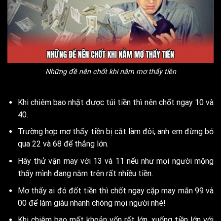
Những đề nên chốt khi nằm mơ thấy tiền
Khi chiêm bao nhặt được túi tiền thì nên chốt ngay 10 và
40.
Trường hợp mơ thấy tiền bị cắt làm đôi, anh em đừng bỏ
qua 22 và 68 để thắng lớn.
Hãy thử vận may với 13 và 11 nếu như mọi người mộng
thấy mình đang nằm trên rất nhiều tiền.
Mơ thấy ai đó đốt tiền thì chốt ngay cặp may mắn 99 và
00 để làm giàu nhanh chóng mọi người nhé!
Khi chiêm bao mất khoản vốn rất lớn, xuống tiền lớn với