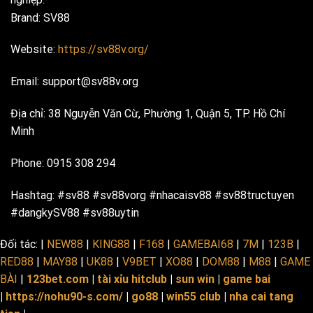
Brand:
SV88
Website:
https://sv88v.org/
Email:
support@sv88v.org
Địa chỉ: 38 Nguyễn Văn Cừ, Phường 1, Quận 5, TP. Hồ Chí
Minh
Phone: 0915 308 294
Hashtag: #sv88 #sv88vorg #nhacaisv88 #sv88tructuyen
#dangkySV88 #sv88uytin
Đối tác:
|
NEW88
|
KING88
|
F168
|
GAMEBAI68
|
7M
|
123B
|
RED88
|
MAY88
|
UK88
|
V9BET
|
XO88
|
DOM88
|
M88
|
GAME
BÀI
|
123bet.com
|
tài xỉu hitclub
|
sun win
|
game bai
|
https://nohu90-s.com/
|
go88
|
win55 club
|
nha cai tang