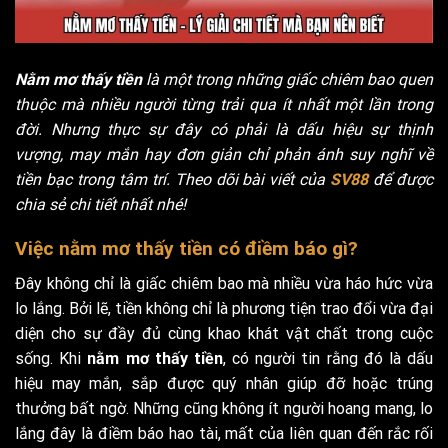
Nằm mơ thấy tiền
là một trong những giấc chiêm bao quen
thuộc mà nhiều người từng trải qua ít nhất một lần trong
đời. Nhưng thực sự đây có phải là dấu hiệu sự thịnh
vượng, may mắn hay đơn giản chỉ phản ánh suy nghĩ về
tiền bạc trong tâm trí. Theo dõi bài viết của
SV88
để được
chia sẻ chi tiết nhất nhé!
Việc nằm mơ thấy tiền có điềm báo gì?
Đây không chỉ là giấc chiêm bao mà nhiều vừa háo hức vừa
lo lắng. Bởi lẽ, tiền không chỉ là phương tiện trao đổi vừa đại
diện cho sự đầy đủ cùng khao khát vật chất trong cuộc
sống. Khi
nằm mơ thấy tiền
, có người tin rằng đó là dấu
hiệu may mắn, sắp được quý nhân giúp đỡ hoặc trúng
thưởng bất ngờ. Những cũng không ít người hoang mang, lo
lắng đây là điềm báo hao tài, mất của liên quan đến rắc rối